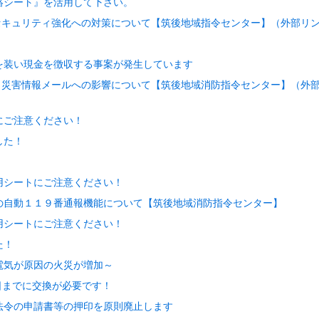
絡シート』を活用して下さい。
セキュリティ強化への対策について【筑後地域指令センター】（外部リ
を装い現金を徴収する事案が発生しています
う災害情報メールへの影響について【筑後地域消防指令センター】（外
にご注意ください！
した！
！
用シートにご注意ください！
の自動１１９番通報機能について【筑後地域消防指令センター】
用シートにご注意ください！
た！
電気が原因の火災が増加～
1日までに交換が必要です！
法令の申請書等の押印を原則廃止します