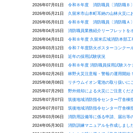
2026年07月01日
令和８年度 消防職員〔消防職Ｂ
2026年05月21日
久留米市山本町耳納の山林火災に
2026年05月01日
令和８年度 消防職員〔消防職Ａ
2026年04月15日
消防職員業務紹介リーフレットを
2026年04月01日
令和８年度 久留米広域消防本部工
2026年03月12日
令和７年度防火ポスターコンクー
2026年03月01日
近年の採用試験状況
2026年03月01日
令和８年度 消防職員採用試験スケ
2026年02月26日
林野火災注意報・警報の運用開始
2025年08月08日
リチウムイオン電池の取り扱いに
2025年07月29日
野外焼却による火災にご注意くだ
2025年07月07日
筑後地域消防指令センター庁舎棟
2025年07月07日
筑後地域消防指令センター庁舎棟
2025年03月06日
消防用設備等に係る申請、届出等
2024年05月30日
消防訓練マニュアルを作成しまし