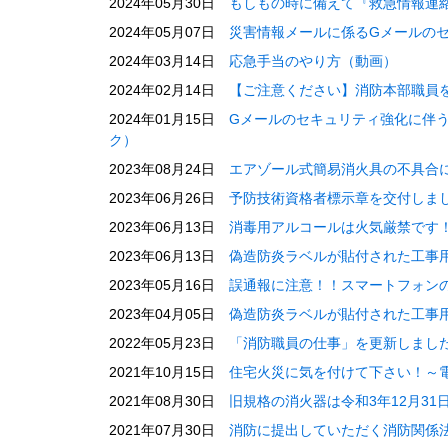
2024年05月30日
もしもの時に備えて『救急情報連
2024年05月07日
災害情報メールに係るGメールの
2024年03月14日
応急手当のやり方（動画）
2024年02月14日
【ご注意ください】消防本部職員
2024年01月15日
Gメールのセキュリティ強化に伴
ク）
2023年08月24日
エアゾール式簡易消火具の不具合
2023年06月26日
予防技術資格者標示章を交付しま
2023年06月13日
消毒用アルコールは火気厳禁です
2023年06月13日
偽造防炎ラベルが貼付された工事
2023年05月16日
誤通報に注意！！スマートフォン
2023年04月05日
偽造防炎ラベルが貼付された工事
2022年05月23日
「消防職員の仕事」を更新しまし
2021年10月15日
住宅火災に気を付けて下さい！～
2021年08月30日
旧規格の消火器は令和3年12月3
2021年07月30日
消防に提出していただく消防関係