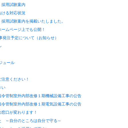
〕採用試験案内
おける対応状況
〕採用試験案内を掲載いたしました。
ホームページ上でも公開！
事発注予定について（お知らせ）
ル
ジュール
！
ご注意ください！
さい
指令管制室外内部改修１期機械設備工事の公告
指令管制室外内部改修１期電気設備工事の公告
の窓口が変わります！
た ～自分のところは自分で守る～