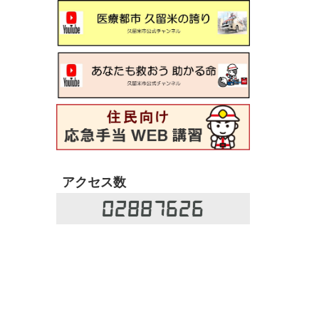
アクセス数
02887626