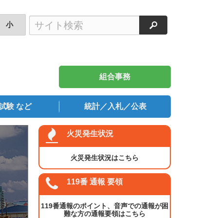
検索
小
組合事務
試験 など
統計／入札／公表
火災発生状況
火災発生状況はこちら
119番 通報 要領
119番通報のポイント、音声での通報が困
難な方の通報要領はこちら