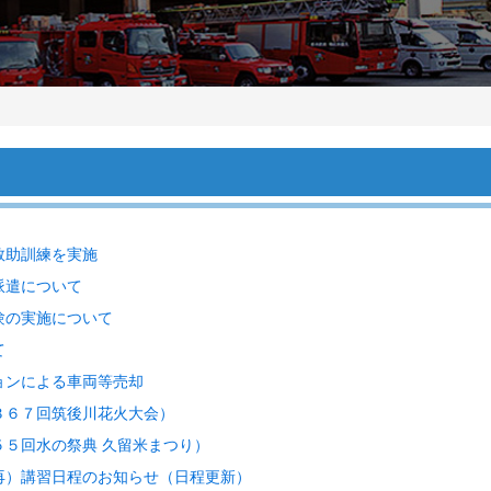
救助訓練を実施
派遣について
験の実施について
て
ョンによる車両等売却
３６７回筑後川花火大会）
５回水の祭典 久留米まつり）
再）講習日程のお知らせ（日程更新）