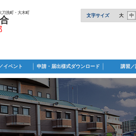
大刀洗町・大木町
文字サイズ
大
中
合
部
／イベント
申請・届出様式ダウンロード
講習／