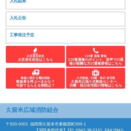
入札結果
入札公告
工事発注予定
火災発生状況
119番 通報 要領
火災発生状況はこちら
119番通報のポイント、音声での通
報が困難な方の通報要領はこちら
救急に関する電話相談
小児救急／日曜・祝日 在宅医
救急車を呼ぶべきかな？
久留米広域小児救急センター、
今診てもらえる病院は？
日曜・祝日在宅医の情報はこちら
久留米広域消防組合
〒830-0003 福岡県久留米市東櫛原町999-1
【消防本部代表】
TEL:0942-38-5151
FAX:0942-