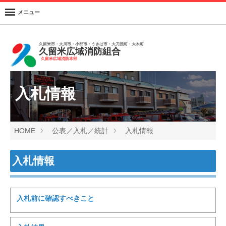
メニュー
久留米市・大川市・小郡市・うきは市・大刀洗町・大木町
久留米広域消防組合
久留米広域消防本部
入札情報
HOME
公表／入札／統計
入札情報
入札情報
入札前に確認すべきこと