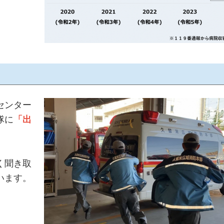
センター
隊に
「出
く聞き取
います。