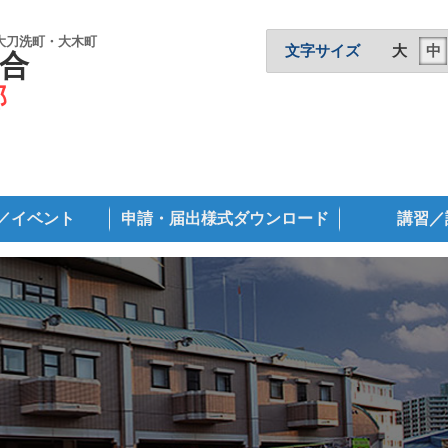
大刀洗町・大木町
文字サイズ
大
中
合
部
／イベント
申請・届出様式ダウンロード
講習／