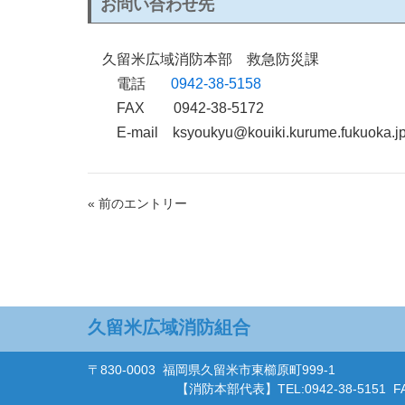
お問い合わせ先
久留米広域消防本部 救急防災課
電話
0942-38-5158
FAX 0942-38-5172
E-mail ksyoukyu@kouiki.kurume.fukuoka.j
« 前のエントリー
久留米広域消防組合
〒830-0003 福岡県久留米市東櫛原町999-1
【消防本部代表】
TEL:0942-38-5151
F