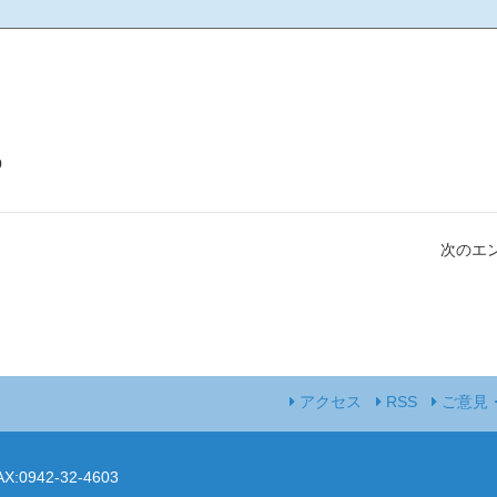
p
次のエン
アクセス
RSS
ご意見
AX:0942-32-4603