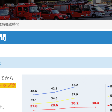
救急搬送時間
間
送
けてから
トップク
す。