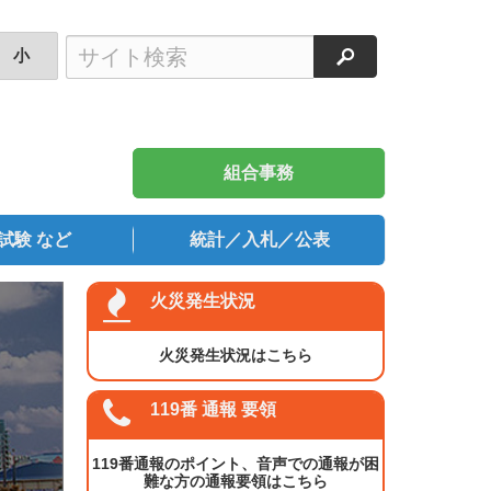
検索
小
組合事務
試験 など
統計／入札／公表
火災発生状況
火災発生状況はこちら
119番 通報 要領
119番通報のポイント、音声での通報が困
難な方の通報要領はこちら