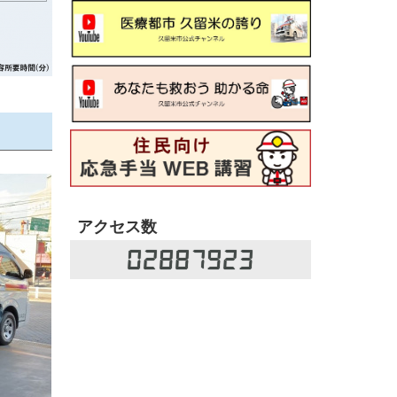
アクセス数
02887923