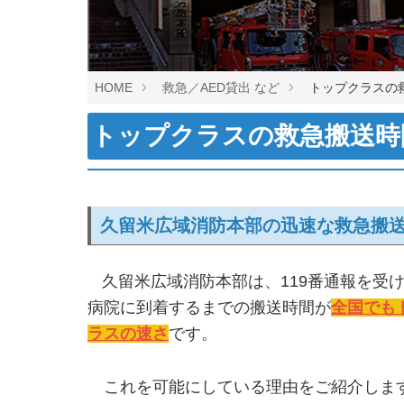
HOME
救急／AED貸出 など
トップクラスの
トップクラスの救急搬送時
久留米広域消防本部の迅速な救急搬
久留米広域消防本部は、119番通報を受
病院に到着するまでの搬送時間が
全国でも
ラスの速さ
です。
これを可能にしている理由をご紹介しま