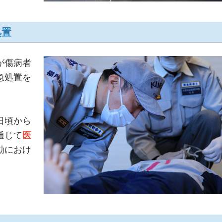
処置
が傷病者
急処置を
日頃から
通じて
医
動におけ