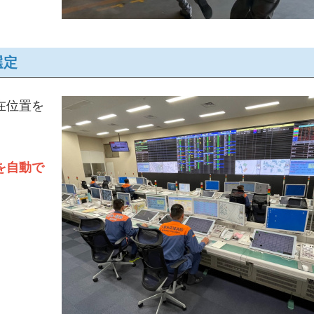
選定
在位置を
を自動で