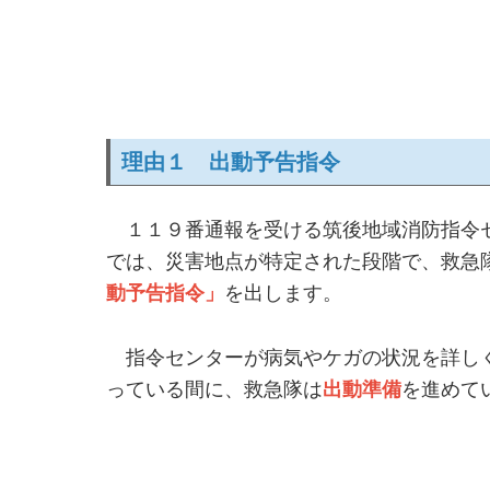
理由１ 出動予告指令
１１９番通報を受ける筑後地域消防指令
では、災害地点が特定された段階で、救急
動予告指令​」
を出します。
指令センターが病気やケガの状況を詳し
っている間に、救急隊は
出動準備
を進めて