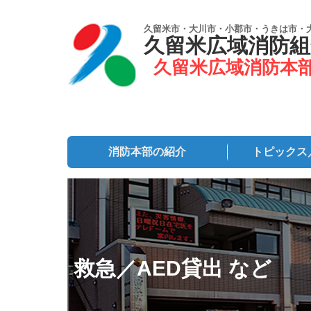
久留米市・大川市・小郡市・うきは市・
久留米広域消防組
久留米広域消防本
消防本部の紹介
トピックス
救急／AED貸出 など