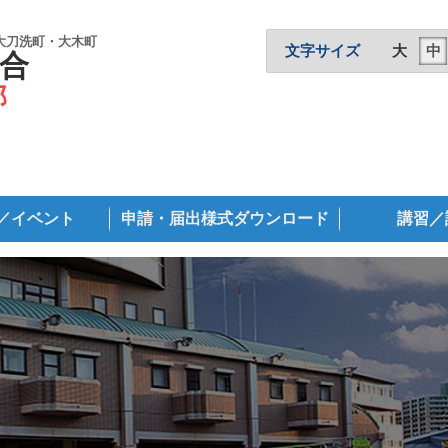
大刀洗町・大木町
文字サイズ
大
中
合
部
／イベント
申請・届出様式ダウンロード
講習／