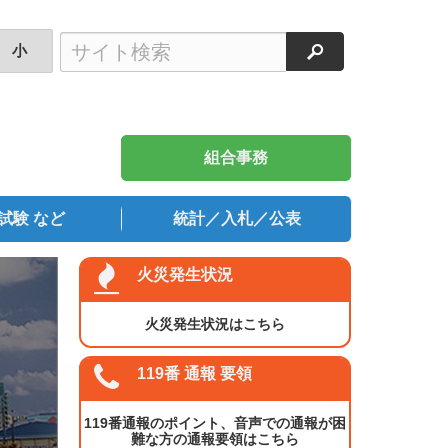
検索
小
組合事務
試験 など
統計／入札／公表
火災発生状況
火災発生状況はこちら
119番 通報 要領
119番通報のポイント、音声での通報が困
難な方の通報要領はこちら