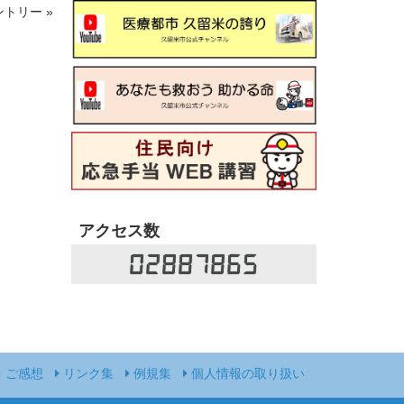
トリー »
アクセス数
02887865
・ご感想
リンク集
例規集
個人情報の取り扱い