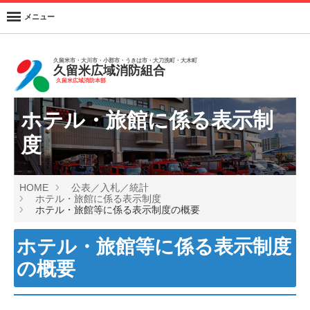
メニュー
久留米市・大川市・小郡市・うきは市・大刀洗町・大木町
久留米広域消防組合
久留米広域消防本部
ホテル・旅館に係る表示制
度
HOME
公表／入札／統計
ホテル・旅館に係る表示制度
ホテル・旅館等に係る表示制度の概要
ホテル・旅館等に係る表示制度
の概要