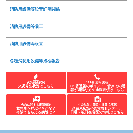
消防用設備等設置証明関係
消防用設備等着工
消防用設備等設置
各種消防用設備等点検報告
火災発生状況
119番 通報 要領
火災発生状況はこちら
119番通報のポイント、音声での通
報が困難な方の通報要領はこちら
救急に関する電話相談
小児救急／日曜・祝日 在宅医
救急車を呼ぶべきかな？
久留米広域小児救急センター、
今診てもらえる病院は？
日曜・祝日在宅医の情報はこちら