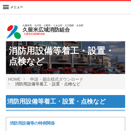
メニュー
久留米市・大川市・小郡市・うきは市・大刀洗町・大木町
久留米広域消防組合
久留米広域消防本部
消防用設備等着工・設置・
点検など
HOME
申請・届出様式ダウンロード
消防用設備等着工・設置・点検など
消防用設備等着工・設置・点検など
消防用設備等の特例関係