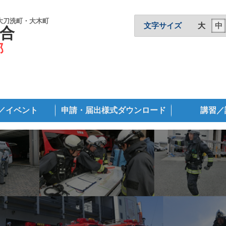
大刀洗町・大木町
文字サイズ
大
中
合
部
／イベント
申請・届出様式ダウンロード
講習／