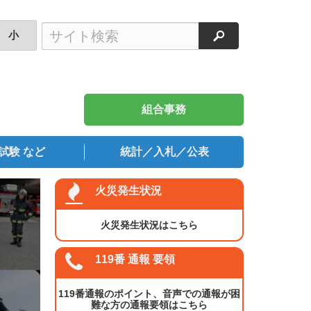
検索
小
組合事務
試験 など
統計／入札／公表
火災発生状況
火災発生状況はこちら
119番 通報 要領
119番通報のポイント、音声での通報が困
難な方の通報要領はこちら